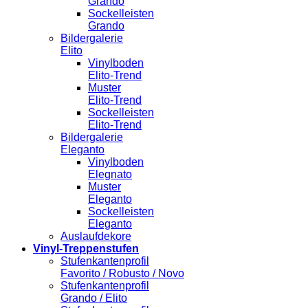
Grando
Sockelleisten
Grando
Bildergalerie
Elito
Vinylboden
Elito-Trend
Muster
Elito-Trend
Sockelleisten
Elito-Trend
Bildergalerie
Eleganto
Vinylboden
Elegnato
Muster
Eleganto
Sockelleisten
Eleganto
Auslaufdekore
Vinyl-Treppenstufen
Stufenkantenprofil
Favorito / Robusto / Novo
Stufenkantenprofil
Grando / Elito