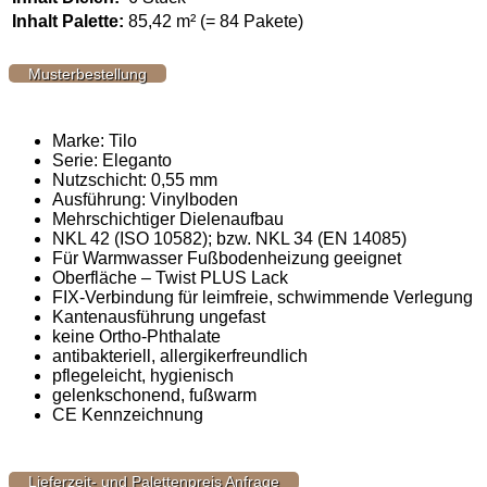
Inhalt Palette:
85,42 m² (= 84 Pakete)
Musterbestellung
Marke: Tilo
Serie: Eleganto
Nutzschicht: 0,55 mm
Ausführung: Vinylboden
Mehrschichtiger Dielenaufbau
NKL 42 (ISO 10582); bzw. NKL 34 (EN 14085)
Für Warmwasser Fußbodenheizung geeignet
Oberfläche – Twist PLUS Lack
FIX-Verbindung für leimfreie, schwimmende Verlegung
Kantenausführung ungefast
keine Ortho-Phthalate
antibakteriell, allergikerfreundlich
pflegeleicht, hygienisch
gelenkschonend, fußwarm
CE Kennzeichnung
Lieferzeit- und Palettenpreis Anfrage