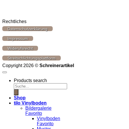
Rechtliches
Datenschutzerklärung
Impressum
Widerufsrecht
Streitschlichtungsplattform
Copyright 2026 ©
Schreinerartikel
Products search
Shop
tilo Vinylboden
Bildergalerie
Favorito
Vinylboden
Favorito
Muster