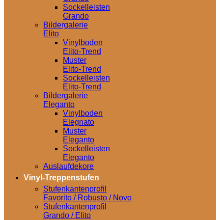
Sockelleisten
Grando
Bildergalerie
Elito
Vinylboden
Elito-Trend
Muster
Elito-Trend
Sockelleisten
Elito-Trend
Bildergalerie
Eleganto
Vinylboden
Elegnato
Muster
Eleganto
Sockelleisten
Eleganto
Auslaufdekore
Vinyl-Treppenstufen
Stufenkantenprofil
Favorito / Robusto / Novo
Stufenkantenprofil
Grando / Elito