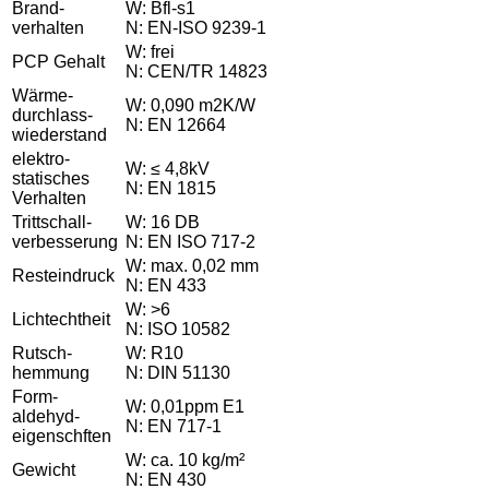
Brand-
W: Bfl-s1
verhalten
N: EN-ISO 9239-1
W: frei
PCP Gehalt
N: CEN/TR 14823
Wärme-
W: 0,090 m2K/W
durchlass-
N: EN 12664
wiederstand
elektro-
W: ≤ 4,8kV
statisches
N: EN 1815
Verhalten
Trittschall-
W: 16 DB
verbesserung
N: EN ISO 717-2
W: max. 0,02 mm
Resteindruck
N: EN 433
W: >6
Lichtechtheit
N: ISO 10582
Rutsch-
W: R10
hemmung
N: DIN 51130
Form-
W: 0,01ppm E1
aldehyd-
N: EN 717-1
eigenschften
W: ca. 10 kg/m²
Gewicht
N: EN 430