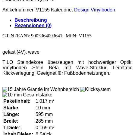
Artikelnummer:
V1155
Kategorie:
Design Vinylboden
Beschreibung
Rezensionen (0)
GTIN (EAN): 9003364093641 | MPN: V1155
gefast (4V), wave
TILO Steindekore überzeugen mit hochwertiger Optik.
Vinylboden Stein Beta mit Wave-Struktur. Leimfreie
Klickverlegung. Geeignet für Fußbodenheizungen.
Paketinhalt:
1,017 m²
Stärke:
10 mm
Länge:
595 mm
Breite:
285 mm
1 Diele:
0,169 m²
Inhalt Dielen:
6 Stück