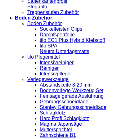
Stufenkantenprofil
Eleganto
Treppenstufen Zubehör
Boden Zubehör
Boden Zubehör
Sockelleisten Clips
Dampfsperrfolie
tilo EC1 Plus Hybrid Klebstoff
tilo SPA
Neutra Unterlagsmatte
tilo Pfegemittel
Intensivreiniger
Reiniger
Intensivpflege
Verlegewerkzeuge
Abstandskeile 8-20 mm
Bodenverlege-Werkzeug Set
Feinsäge gerade Ausführung
Gehrungsschneidlade
Stanley Gehrungsschneidlade
Schlagklotz
Haro Profi Schlagklotz
Magma Japansäge
Mutterspachtel
Zahnschiene B1