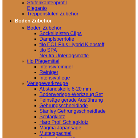
Stufenkantenprofil
Eleganto
Treppenstufen Zubehör
Boden Zubehör
Boden Zubehör
Sockelleisten Clips
Dampfsperrfolie
tilo EC1 Plus Hybrid Klebstoff
tilo SPA
Neutra Unterlagsmatte
tilo Pfegemittel
Intensivreiniger
Reiniger
Intensivpflege
Verlegewerkzeuge
Abstandskeile 8-20 mm
Bodenverlege-Werkzeug Set
Feinsäge gerade Ausführung
Gehrungsschneidlade
Stanley Gehrungsschneidlade
Schlagklotz
Haro Profi Schlagklotz
Magma Japansäge
Mutterspachtel