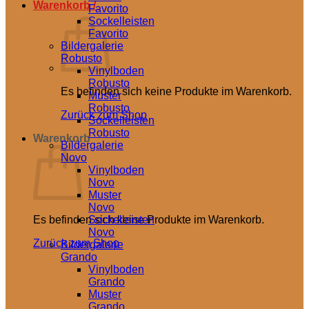
Warenkorb /
0,00
€
Favorito
Sockelleisten
Favorito
Bildergalerie
Robusto
Vinylboden
Robusto
Es befinden sich keine Produkte im Warenkorb.
Muster
Robusto
Zurück zum Shop
Sockelleisten
Robusto
Warenkorb
Bildergalerie
Novo
Vinylboden
Novo
Muster
Novo
Es befinden sich keine Produkte im Warenkorb.
Sockelleisten
Novo
Zurück zum Shop
Bildergalerie
Grando
Vinylboden
Grando
Muster
Grando