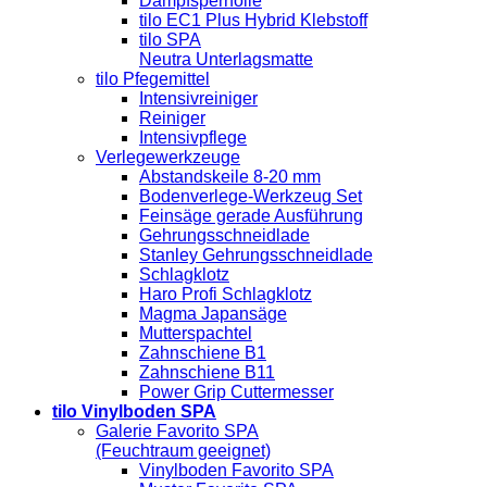
Dampfsperrfolie
tilo EC1 Plus Hybrid Klebstoff
tilo SPA
Neutra Unterlagsmatte
tilo Pfegemittel
Intensivreiniger
Reiniger
Intensivpflege
Verlegewerkzeuge
Abstandskeile 8-20 mm
Bodenverlege-Werkzeug Set
Feinsäge gerade Ausführung
Gehrungsschneidlade
Stanley Gehrungsschneidlade
Schlagklotz
Haro Profi Schlagklotz
Magma Japansäge
Mutterspachtel
Zahnschiene B1
Zahnschiene B11
Power Grip Cuttermesser
tilo Vinylboden SPA
Galerie Favorito SPA
(Feuchtraum geeignet)
Vinylboden Favorito SPA