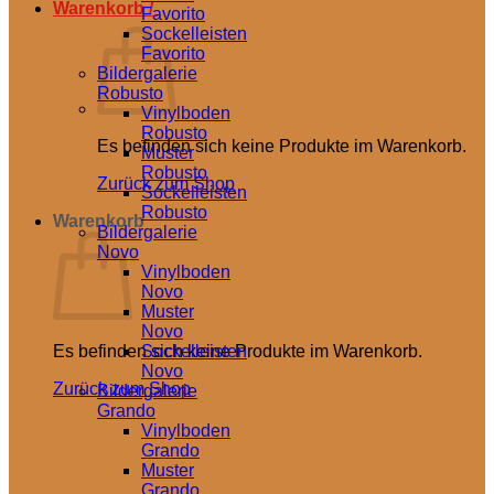
Warenkorb /
0,00
€
Favorito
Sockelleisten
Favorito
Bildergalerie
Robusto
Vinylboden
Robusto
Es befinden sich keine Produkte im Warenkorb.
Muster
Robusto
Zurück zum Shop
Sockelleisten
Robusto
Warenkorb
Bildergalerie
Novo
Vinylboden
Novo
Muster
Novo
Es befinden sich keine Produkte im Warenkorb.
Sockelleisten
Novo
Zurück zum Shop
Bildergalerie
Grando
Vinylboden
Grando
Muster
Grando