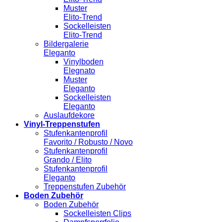
Muster
Elito-Trend
Sockelleisten
Elito-Trend
Bildergalerie
Eleganto
Vinylboden
Elegnato
Muster
Eleganto
Sockelleisten
Eleganto
Auslaufdekore
Vinyl-Treppenstufen
Stufenkantenprofil
Favorito / Robusto / Novo
Stufenkantenprofil
Grando / Elito
Stufenkantenprofil
Eleganto
Treppenstufen Zubehör
Boden Zubehör
Boden Zubehör
Sockelleisten Clips