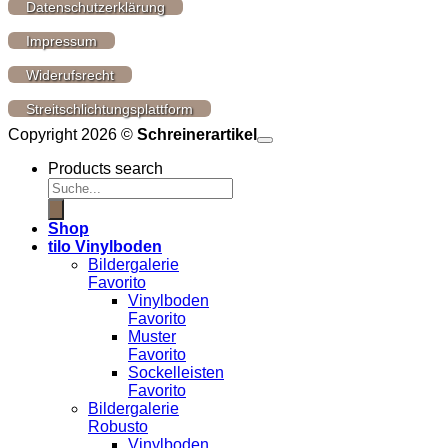
Datenschutzerklärung
Impressum
Widerufsrecht
Streitschlichtungsplattform
Copyright 2026 ©
Schreinerartikel
Products search
Shop
tilo Vinylboden
Bildergalerie
Favorito
Vinylboden
Favorito
Muster
Favorito
Sockelleisten
Favorito
Bildergalerie
Robusto
Vinylboden