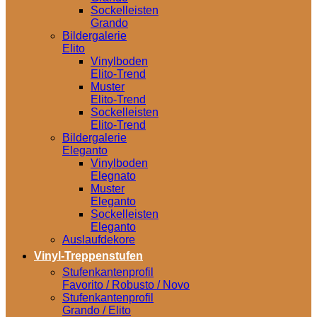
Sockelleisten
Grando
Bildergalerie
Elito
Vinylboden
Elito-Trend
Muster
Elito-Trend
Sockelleisten
Elito-Trend
Bildergalerie
Eleganto
Vinylboden
Elegnato
Muster
Eleganto
Sockelleisten
Eleganto
Auslaufdekore
Vinyl-Treppenstufen
Stufenkantenprofil
Favorito / Robusto / Novo
Stufenkantenprofil
Grando / Elito