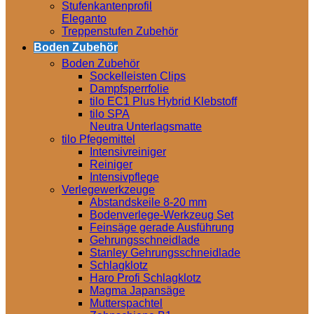
Stufenkantenprofil
Eleganto
Treppenstufen Zubehör
Boden Zubehör
Boden Zubehör
Sockelleisten Clips
Dampfsperrfolie
tilo EC1 Plus Hybrid Klebstoff
tilo SPA
Neutra Unterlagsmatte
tilo Pfegemittel
Intensivreiniger
Reiniger
Intensivpflege
Verlegewerkzeuge
Abstandskeile 8-20 mm
Bodenverlege-Werkzeug Set
Feinsäge gerade Ausführung
Gehrungsschneidlade
Stanley Gehrungsschneidlade
Schlagklotz
Haro Profi Schlagklotz
Magma Japansäge
Mutterspachtel