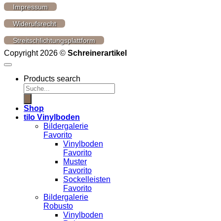
Impressum
Widerufsrecht
Streitschlichtungsplattform
Copyright 2026 ©
Schreinerartikel
Products search
Shop
tilo Vinylboden
Bildergalerie
Favorito
Vinylboden
Favorito
Muster
Favorito
Sockelleisten
Favorito
Bildergalerie
Robusto
Vinylboden