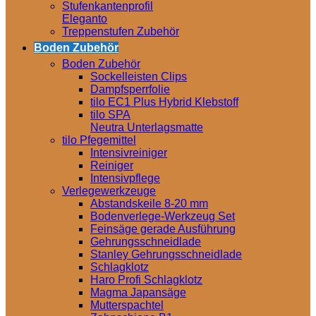
Stufenkantenprofil
Eleganto
Treppenstufen Zubehör
Boden Zubehör
Boden Zubehör
Sockelleisten Clips
Dampfsperrfolie
tilo EC1 Plus Hybrid Klebstoff
tilo SPA
Neutra Unterlagsmatte
tilo Pfegemittel
Intensivreiniger
Reiniger
Intensivpflege
Verlegewerkzeuge
Abstandskeile 8-20 mm
Bodenverlege-Werkzeug Set
Feinsäge gerade Ausführung
Gehrungsschneidlade
Stanley Gehrungsschneidlade
Schlagklotz
Haro Profi Schlagklotz
Magma Japansäge
Mutterspachtel