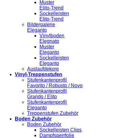
Muster
Elito-Trend
Sockelleisten
Elito-Trend
Bildergalerie
Eleganto
Vinylboden
Elegnato
Muster
Eleganto
Sockelleisten
Eleganto
Auslaufdekore
Vinyl-Treppenstufen
Stufenkantenprofil
Favorito / Robusto / Novo
Stufenkantenprofil
Grando / Elito
Stufenkantenprofil
Eleganto
Treppenstufen Zubehör
Boden Zubehör
Boden Zubehör
Sockelleisten Clips
Dampfsperrfolie