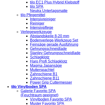
tilo EC1 Plus Hybrid Klebstoff
tilo SPA
Neutra Unterlagsmatte
tilo Pfegemittel
Intensivreiniger
Reiniger
Intensivpflege
Verlegewerkzeuge
Abstandskeile 8-20 mm
Bodenverlege-Werkzeug Set
Feinsäge gerade Ausführung
Gehrungsschneidlade
Stanley Gehrungsschneidlade
Schlagklotz
Haro Profi Schlagklotz
Magma Japansäge
Mutterspachtel
Zahnschiene B1
Zahnschiene B11
Power Grip Cuttermesser
tilo Vinylboden SPA
Galerie Favorito SPA
(Feuchtraum geeignet)
Vinylboden Favorito SPA
Muster Favorito SPA