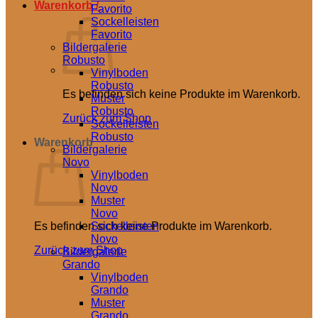
Warenkorb /
0,00
€
Favorito
Sockelleisten
Favorito
Bildergalerie
Robusto
Vinylboden
Robusto
Es befinden sich keine Produkte im Warenkorb.
Muster
Robusto
Zurück zum Shop
Sockelleisten
Robusto
Warenkorb
Bildergalerie
Novo
Vinylboden
Novo
Muster
Novo
Es befinden sich keine Produkte im Warenkorb.
Sockelleisten
Novo
Zurück zum Shop
Bildergalerie
Grando
Vinylboden
Grando
Muster
Grando