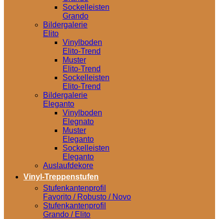
Sockelleisten
Grando
Bildergalerie
Elito
Vinylboden
Elito-Trend
Muster
Elito-Trend
Sockelleisten
Elito-Trend
Bildergalerie
Eleganto
Vinylboden
Elegnato
Muster
Eleganto
Sockelleisten
Eleganto
Auslaufdekore
Vinyl-Treppenstufen
Stufenkantenprofil
Favorito / Robusto / Novo
Stufenkantenprofil
Grando / Elito