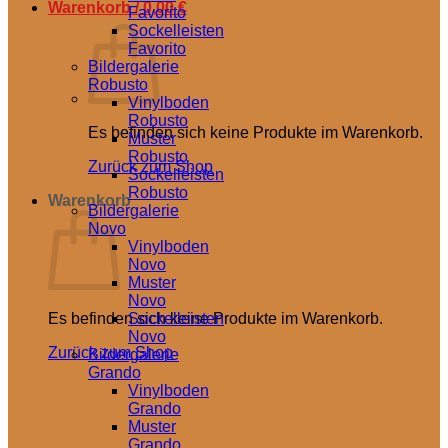
Warenkorb /
0,00
€
Favorito
Sockelleisten
Favorito
Bildergalerie
Robusto
Vinylboden
Robusto
Es befinden sich keine Produkte im Warenkorb.
Muster
Robusto
Zurück zum Shop
Sockelleisten
Robusto
Warenkorb
Bildergalerie
Novo
Vinylboden
Novo
Muster
Novo
Es befinden sich keine Produkte im Warenkorb.
Sockelleisten
Novo
Zurück zum Shop
Bildergalerie
Grando
Vinylboden
Grando
Muster
Grando