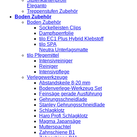
Stufenkantenprofil
Eleganto
Treppenstufen Zubehör
Boden Zubehör
Boden Zubehör
Sockelleisten Clips
Dampfsperrfolie
tilo EC1 Plus Hybrid Klebstoff
tilo SPA
Neutra Unterlagsmatte
tilo Pfegemittel
Intensivreiniger
Reiniger
Intensivpflege
Verlegewerkzeuge
Abstandskeile 8-20 mm
Bodenverlege-Werkzeug Set
Feinsäge gerade Ausführung
Gehrungsschneidlade
Stanley Gehrungsschneidlade
Schlagklotz
Haro Profi Schlagklotz
Magma Japansäge
Mutterspachtel
Zahnschiene B1