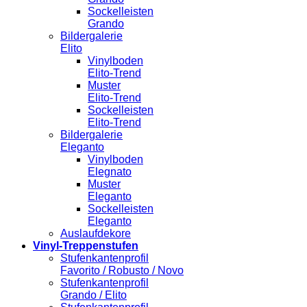
Sockelleisten
Grando
Bildergalerie
Elito
Vinylboden
Elito-Trend
Muster
Elito-Trend
Sockelleisten
Elito-Trend
Bildergalerie
Eleganto
Vinylboden
Elegnato
Muster
Eleganto
Sockelleisten
Eleganto
Auslaufdekore
Vinyl-Treppenstufen
Stufenkantenprofil
Favorito / Robusto / Novo
Stufenkantenprofil
Grando / Elito