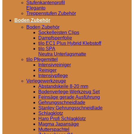
Stufenkantenprofil
Eleganto
Treppenstufen Zubehör
Boden Zubehör
Boden Zubehör
Sockelleisten Clips
Dampfsperrfolie
tilo EC1 Plus Hybrid Klebstoff
tilo SPA
Neutra Unterlagsmatte
tilo Pfegemittel
Intensivreiniger
Reiniger
Intensivpflege
Verlegewerkzeuge
Abstandskeile 8-20 mm
Bodenverlege-Werkzeug Set
Feinsäge gerade Ausführung
Gehrungsschneidlade
Stanley Gehrungsschneidlade
Schlagklotz
Haro Profi Schlagklotz
Magma Japansäge
Mutterspachtel