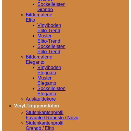
Sockelleisten
Grando
Bildergalerie
Elito
Vinylboden
Elito-Trend
Muster
Elito-Trend
Sockelleisten
Elito-Trend
Bildergalerie
Eleganto
Vinylboden
Elegnato
Muster
Eleganto
Sockelleisten
Eleganto
Auslaufdekore
Vinyl-Treppenstufen
Stufenkantenprofil
Favorito / Robusto / Novo
Stufenkantenprofil
Grando / Elito