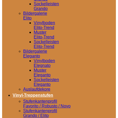
Sockelleisten
Grando
Bildergalerie
Elito
Vinylboden
Elito-Trend
Muster
Elito-Trend
Sockelleisten
Elito-Trend
Bildergalerie
Eleganto
Vinylboden
Elegnato
Muster
Eleganto
Sockelleisten
Eleganto
Auslaufdekore
Vinyl-Treppenstufen
Stufenkantenprofil
Favorito / Robusto / Novo
Stufenkantenprofil
Grando / Elito