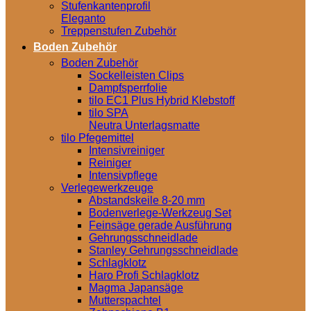
Stufenkantenprofil
Eleganto
Treppenstufen Zubehör
Boden Zubehör
Boden Zubehör
Sockelleisten Clips
Dampfsperrfolie
tilo EC1 Plus Hybrid Klebstoff
tilo SPA
Neutra Unterlagsmatte
tilo Pfegemittel
Intensivreiniger
Reiniger
Intensivpflege
Verlegewerkzeuge
Abstandskeile 8-20 mm
Bodenverlege-Werkzeug Set
Feinsäge gerade Ausführung
Gehrungsschneidlade
Stanley Gehrungsschneidlade
Schlagklotz
Haro Profi Schlagklotz
Magma Japansäge
Mutterspachtel