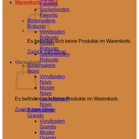
Warenkorb /
0,00
€
Favorito
Sockelleisten
Favorito
Bildergalerie
Robusto
Vinylboden
Robusto
Es befinden sich keine Produkte im Warenkorb.
Muster
Robusto
Zurück zum Shop
Sockelleisten
Robusto
Warenkorb
Bildergalerie
Novo
Vinylboden
Novo
Muster
Novo
Es befinden sich keine Produkte im Warenkorb.
Sockelleisten
Novo
Zurück zum Shop
Bildergalerie
Grando
Vinylboden
Grando
Muster
Grando