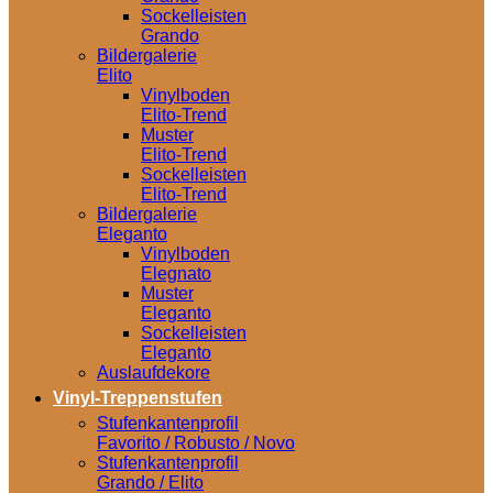
Sockelleisten
Grando
Bildergalerie
Elito
Vinylboden
Elito-Trend
Muster
Elito-Trend
Sockelleisten
Elito-Trend
Bildergalerie
Eleganto
Vinylboden
Elegnato
Muster
Eleganto
Sockelleisten
Eleganto
Auslaufdekore
Vinyl-Treppenstufen
Stufenkantenprofil
Favorito / Robusto / Novo
Stufenkantenprofil
Grando / Elito