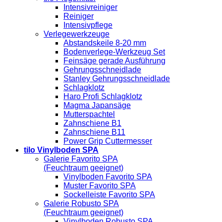
Intensivreiniger
Reiniger
Intensivpflege
Verlegewerkzeuge
Abstandskeile 8-20 mm
Bodenverlege-Werkzeug Set
Feinsäge gerade Ausführung
Gehrungsschneidlade
Stanley Gehrungsschneidlade
Schlagklotz
Haro Profi Schlagklotz
Magma Japansäge
Mutterspachtel
Zahnschiene B1
Zahnschiene B11
Power Grip Cuttermesser
tilo Vinylboden SPA
Galerie Favorito SPA
(Feuchtraum geeignet)
Vinylboden Favorito SPA
Muster Favorito SPA
Sockelleiste Favorito SPA
Galerie Robusto SPA
(Feuchtraum geeignet)
Vinylboden Robusto SPA