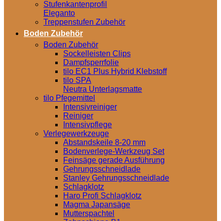
Stufenkantenprofil
Eleganto
Treppenstufen Zubehör
Boden Zubehör
Boden Zubehör
Sockelleisten Clips
Dampfsperrfolie
tilo EC1 Plus Hybrid Klebstoff
tilo SPA
Neutra Unterlagsmatte
tilo Pfegemittel
Intensivreiniger
Reiniger
Intensivpflege
Verlegewerkzeuge
Abstandskeile 8-20 mm
Bodenverlege-Werkzeug Set
Feinsäge gerade Ausführung
Gehrungsschneidlade
Stanley Gehrungsschneidlade
Schlagklotz
Haro Profi Schlagklotz
Magma Japansäge
Mutterspachtel