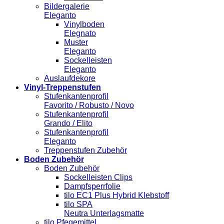
Bildergalerie
Eleganto
Vinylboden
Elegnato
Muster
Eleganto
Sockelleisten
Eleganto
Auslaufdekore
Vinyl-Treppenstufen
Stufenkantenprofil
Favorito / Robusto / Novo
Stufenkantenprofil
Grando / Elito
Stufenkantenprofil
Eleganto
Treppenstufen Zubehör
Boden Zubehör
Boden Zubehör
Sockelleisten Clips
Dampfsperrfolie
tilo EC1 Plus Hybrid Klebstoff
tilo SPA
Neutra Unterlagsmatte
tilo Pfegemittel