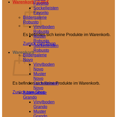
Warenkorb /
0,00
€
Favorito
Sockelleisten
Favorito
Bildergalerie
Robusto
Vinylboden
Robusto
Es befinden sich keine Produkte im Warenkorb.
Muster
Robusto
Zurück zum Shop
Sockelleisten
Robusto
Warenkorb
Bildergalerie
Novo
Vinylboden
Novo
Muster
Novo
Es befinden sich keine Produkte im Warenkorb.
Sockelleisten
Novo
Zurück zum Shop
Bildergalerie
Grando
Vinylboden
Grando
Muster
Grando